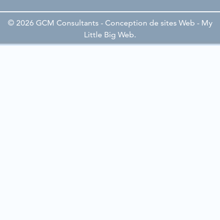
© 2026 GCM Consultants - Conception de sites Web -
My
Little Big Web
.