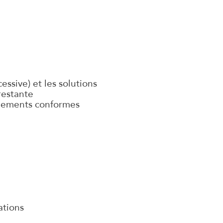
ssive) et les solutions
restante
ipements conformes
ations