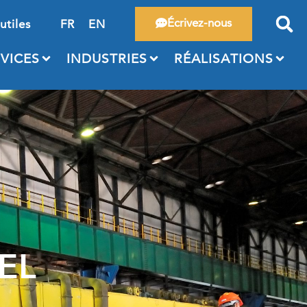
Écrivez-nous
utiles
FR
EN
VICES
INDUSTRIES
RÉALISATIONS
EL