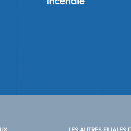
incendie
UX
LES AUTRES FILIALE