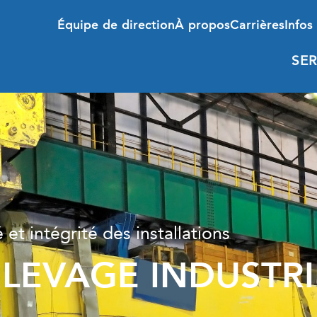
Équipe de direction
À propos
Carrières
Infos 
SER
 et intégrité des installations
LEVAGE INDUSTRI