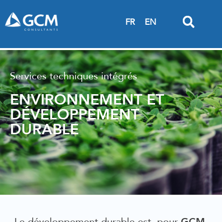
FR
EN
Services techniques intégrés
ENVIRONNEMENT ET
DÉVELOPPEMENT
DURABLE
GCM