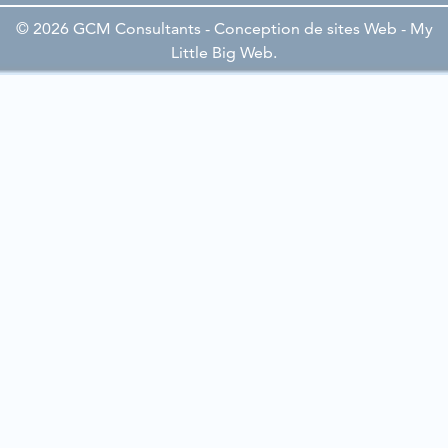
© 2026 GCM Consultants - Conception de sites Web -
My
Little Big Web
.