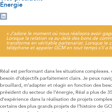
Énergie
«
J’adore
le
moment
où
nous
réalisons
avoir
gag
Lorsque
la
relation
va
au-delà
des
bons
de
comm
transforme
en
véritable
partenariat.
Lorsque
le
c
téléphone
et
appeler
GCM
en
tout
temps
s’il
a
b
Réal est performant dans les situations complexes. «
besoin d’objectifs parfaitement clairs. Je peux navi
brouillard, m’adapter et réagir en fonction des beso
président du secteur de l’énergie, Réal a plus de 3
d’expérience dans la réalisation de projets complex
certains des plus grands projets de l’histoire de GCM