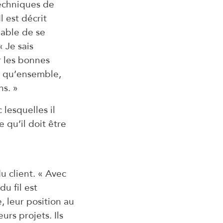
techniques de
l est décrit
pable de se
 Je sais
r les bonnes
r qu’ensemble,
ns. »
 lesquelles il
e qu’il doit être
 client. « Avec
du fil est
, leur position au
urs projets. Ils