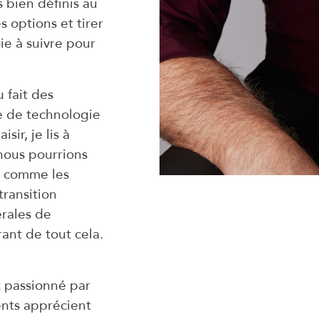
 bien définis au
 options et tirer
ie à suivre pour
 fait des
e de technologie
sir, je lis à
nous pourrions
s, comme les
ransition
érales de
ant de tout cela.
t passionné par
ents apprécient