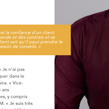
né
la
confiance
d'un
client.
ande
et
des
contrats
et
se
lient
sait
qu’il
peut
prendre
le
esoin
de
conseils.
»
 Je n’ai pas
guer dans le
ins. » Vice-
5 ans
es, y compris
. « Je suis très