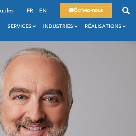
Écrivez-nous
utiles
FR
EN
SERVICES
INDUSTRIES
RÉALISATIONS