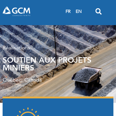
FR
EN
Réalisations
SOUTIEN AUX PROJETS
MINIERS
Québec, Canada