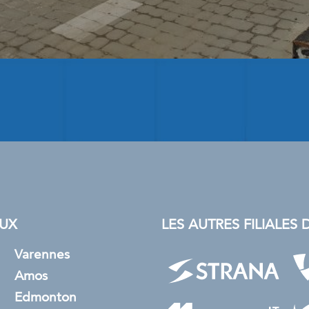
UX
LES AUTRES FILIALE
Varennes
Amos
Edmonton