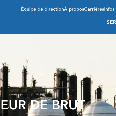
Équipe de direction
À propos
Carrières
Infos 
SER
FEUR DE BRUT