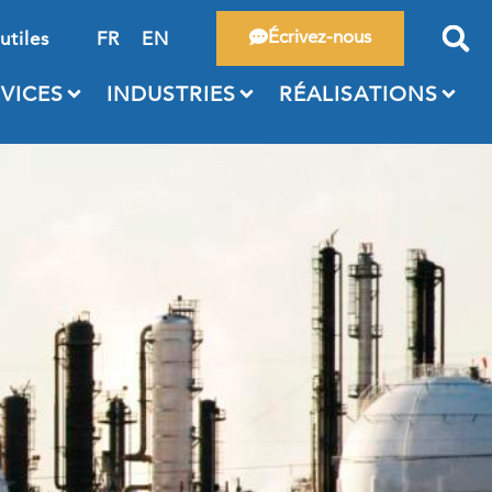
Écrivez-nous
utiles
FR
EN
VICES
INDUSTRIES
RÉALISATIONS